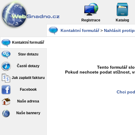
Registrace
Katalog
Kontaktní formulář
>
Nahlásit proti
Kontaktní formulář
Stav dotazu
Časté dotazy
Tento formulář slo
Pokud nechcete podat stížnost, v
Jak zaplatit fakturu
Facebook
Chci pod
Naše adresa
Naše bannery