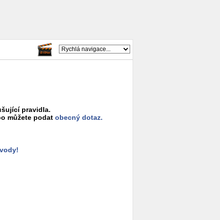
šující pravidla.
o můžete podat
obecný dotaz.
ůvody!