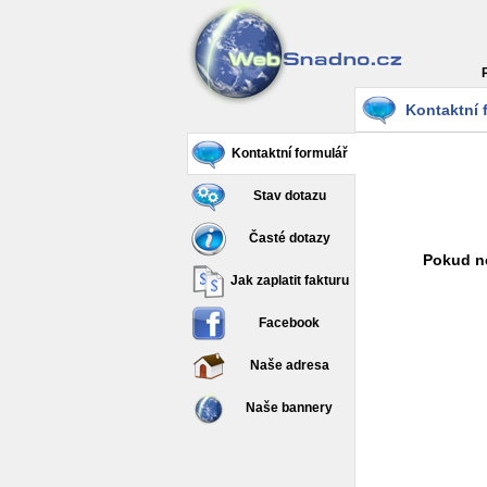
Kontaktní 
Kontaktní formulář
Stav dotazu
Časté dotazy
Pokud ne
Jak zaplatit fakturu
Facebook
Naše adresa
Naše bannery