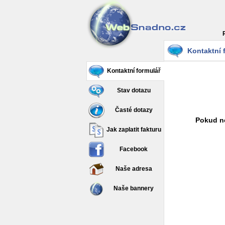
Kontaktní 
Kontaktní formulář
Stav dotazu
Časté dotazy
Pokud ne
Jak zaplatit fakturu
Facebook
Naše adresa
Naše bannery