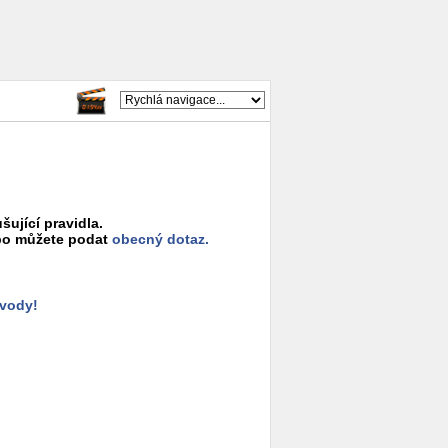
šující pravidla.
o můžete podat
obecný dotaz.
ůvody!