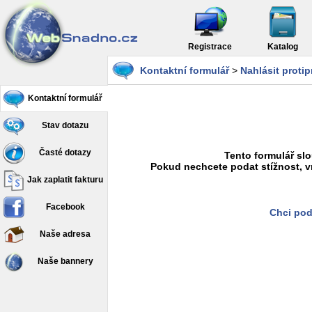
Registrace
Katalog
Kontaktní formulář
>
Nahlásit proti
Kontaktní formulář
Stav dotazu
Časté dotazy
Tento formulář slo
Pokud nechcete podat stížnost, v
Jak zaplatit fakturu
Facebook
Chci pod
Naše adresa
Naše bannery