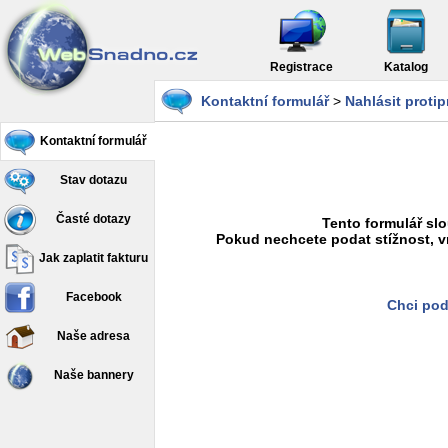
Registrace
Katalog
Kontaktní formulář
>
Nahlásit proti
Kontaktní formulář
Stav dotazu
Časté dotazy
Tento formulář slo
Pokud nechcete podat stížnost, v
Jak zaplatit fakturu
Facebook
Chci pod
Naše adresa
Naše bannery