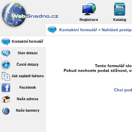
Registrace
Katalog
Kontaktní formulář
>
Nahlásit proti
Kontaktní formulář
Stav dotazu
Časté dotazy
Tento formulář slo
Pokud nechcete podat stížnost, v
Jak zaplatit fakturu
Facebook
Chci pod
Naše adresa
Naše bannery