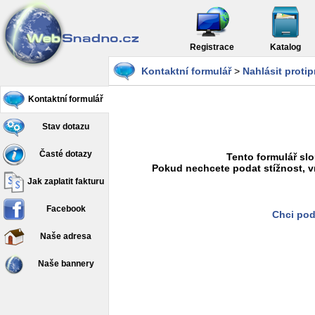
Registrace
Katalog
Kontaktní formulář
>
Nahlásit proti
Kontaktní formulář
Stav dotazu
Časté dotazy
Tento formulář slo
Pokud nechcete podat stížnost, v
Jak zaplatit fakturu
Facebook
Chci pod
Naše adresa
Naše bannery