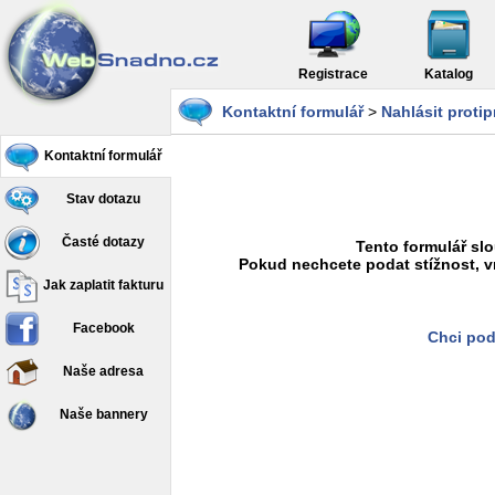
Registrace
Katalog
Kontaktní formulář
>
Nahlásit proti
Kontaktní formulář
Stav dotazu
Časté dotazy
Tento formulář slo
Pokud nechcete podat stížnost, v
Jak zaplatit fakturu
Facebook
Chci pod
Naše adresa
Naše bannery