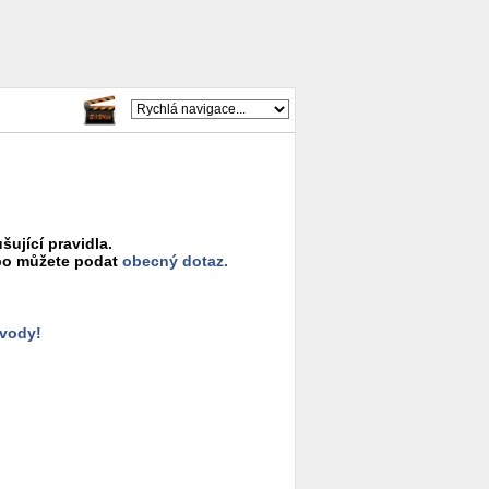
šující pravidla.
o můžete podat
obecný dotaz.
ůvody!