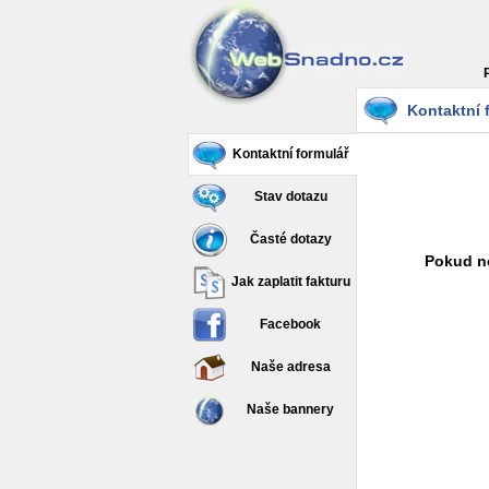
Kontaktní 
Kontaktní formulář
Stav dotazu
Časté dotazy
Pokud ne
Jak zaplatit fakturu
Facebook
Naše adresa
Naše bannery