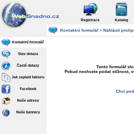
Registrace
Katalog
Kontaktní formulář
>
Nahlásit proti
Kontaktní formulář
Stav dotazu
Časté dotazy
Tento formulář slo
Pokud nechcete podat stížnost, v
Jak zaplatit fakturu
Facebook
Chci pod
Naše adresa
Naše bannery