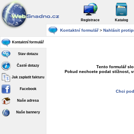
Registrace
Katalog
Kontaktní formulář
>
Nahlásit proti
Kontaktní formulář
Stav dotazu
Časté dotazy
Tento formulář slo
Pokud nechcete podat stížnost, v
Jak zaplatit fakturu
Facebook
Chci pod
Naše adresa
Naše bannery