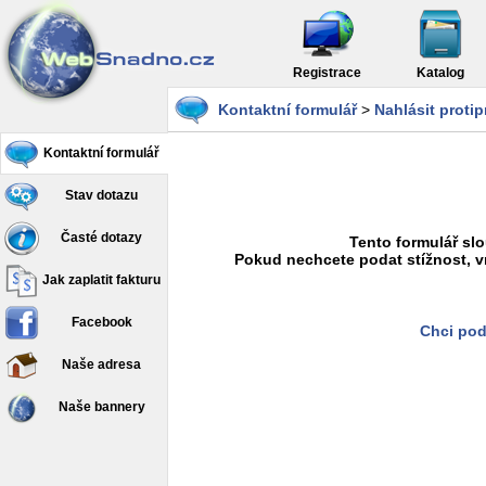
Registrace
Katalog
Kontaktní formulář
>
Nahlásit proti
Kontaktní formulář
Stav dotazu
Časté dotazy
Tento formulář slo
Pokud nechcete podat stížnost, v
Jak zaplatit fakturu
Facebook
Chci pod
Naše adresa
Naše bannery