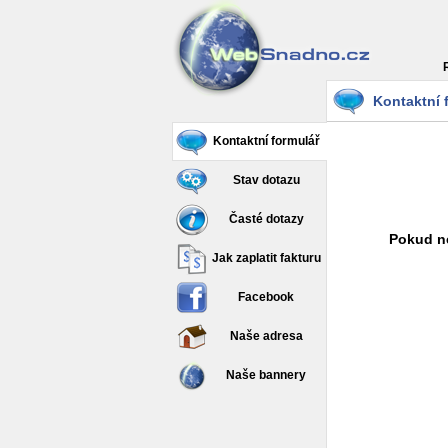
Kontaktní 
Kontaktní formulář
Stav dotazu
Časté dotazy
Pokud ne
Jak zaplatit fakturu
Facebook
Naše adresa
Naše bannery