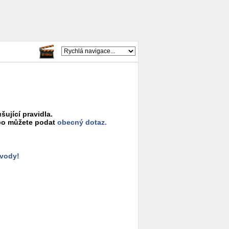
šující pravidla.
o můžete podat
obecný dotaz.
ůvody!