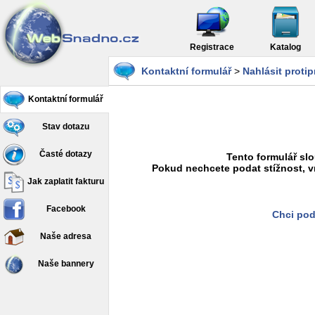
Registrace
Katalog
Kontaktní formulář
>
Nahlásit proti
Kontaktní formulář
Stav dotazu
Časté dotazy
Tento formulář slo
Pokud nechcete podat stížnost, v
Jak zaplatit fakturu
Facebook
Chci pod
Naše adresa
Naše bannery