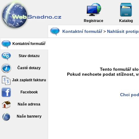
Registrace
Katalog
Kontaktní formulář
>
Nahlásit proti
Kontaktní formulář
Stav dotazu
Časté dotazy
Tento formulář slo
Pokud nechcete podat stížnost, v
Jak zaplatit fakturu
Facebook
Chci pod
Naše adresa
Naše bannery