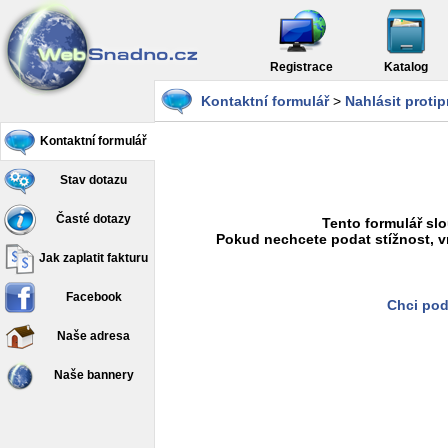
Registrace
Katalog
Kontaktní formulář
>
Nahlásit proti
Kontaktní formulář
Stav dotazu
Časté dotazy
Tento formulář slo
Pokud nechcete podat stížnost, v
Jak zaplatit fakturu
Facebook
Chci pod
Naše adresa
Naše bannery