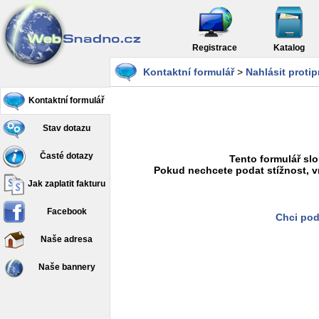
Registrace
Katalog
Kontaktní formulář
>
Nahlásit proti
Kontaktní formulář
Stav dotazu
Časté dotazy
Tento formulář slo
Pokud nechcete podat stížnost, v
Jak zaplatit fakturu
Facebook
Chci pod
Naše adresa
Naše bannery