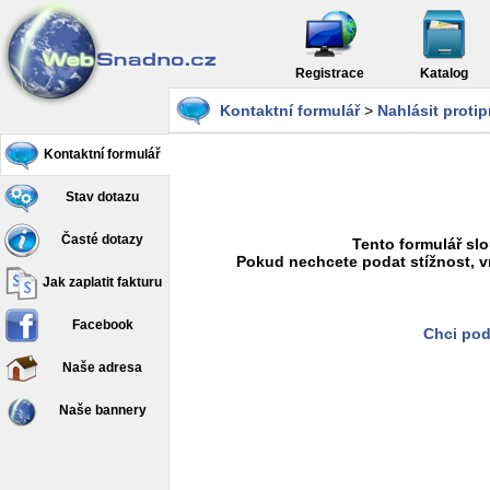
Registrace
Katalog
Kontaktní formulář
>
Nahlásit proti
Kontaktní formulář
Stav dotazu
Časté dotazy
Tento formulář slo
Pokud nechcete podat stížnost, v
Jak zaplatit fakturu
Facebook
Chci pod
Naše adresa
Naše bannery