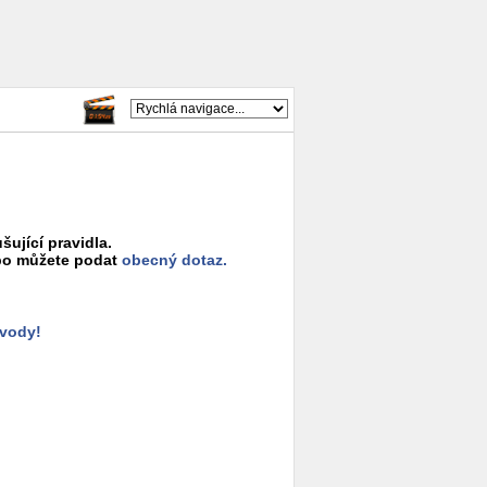
šující pravidla.
o můžete podat
obecný dotaz.
ůvody!