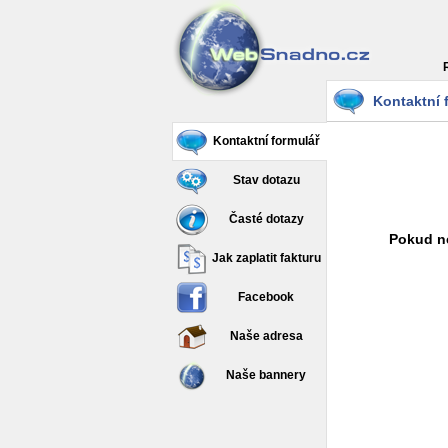
Kontaktní 
Kontaktní formulář
Stav dotazu
Časté dotazy
Pokud ne
Jak zaplatit fakturu
Facebook
Naše adresa
Naše bannery