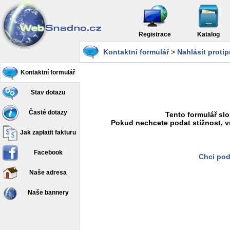
Registrace
Katalog
Kontaktní formulář
>
Nahlásit proti
Kontaktní formulář
Stav dotazu
Časté dotazy
Tento formulář slo
Pokud nechcete podat stížnost, v
Jak zaplatit fakturu
Facebook
Chci pod
Naše adresa
Naše bannery