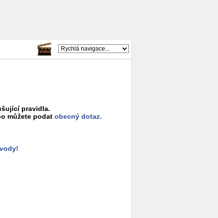
šující pravidla.
o můžete podat
obecný dotaz.
ůvody!