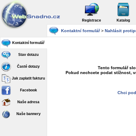
Registrace
Katalog
Kontaktní formulář
>
Nahlásit proti
Kontaktní formulář
Stav dotazu
Časté dotazy
Tento formulář slo
Pokud nechcete podat stížnost, v
Jak zaplatit fakturu
Facebook
Chci pod
Naše adresa
Naše bannery