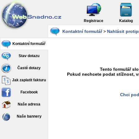
Registrace
Katalog
Kontaktní formulář
>
Nahlásit proti
Kontaktní formulář
Stav dotazu
Časté dotazy
Tento formulář slo
Pokud nechcete podat stížnost, v
Jak zaplatit fakturu
Facebook
Chci pod
Naše adresa
Naše bannery