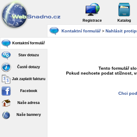
Registrace
Katalog
Kontaktní formulář
>
Nahlásit proti
Kontaktní formulář
Stav dotazu
Časté dotazy
Tento formulář slo
Pokud nechcete podat stížnost, v
Jak zaplatit fakturu
Facebook
Chci pod
Naše adresa
Naše bannery