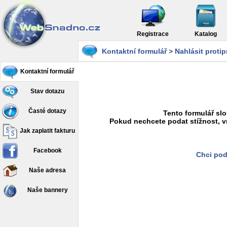
Registrace
Katalog
Kontaktní formulář
>
Nahlásit proti
Kontaktní formulář
Stav dotazu
Časté dotazy
Tento formulář slo
Pokud nechcete podat stížnost, v
Jak zaplatit fakturu
Facebook
Chci pod
Naše adresa
Naše bannery