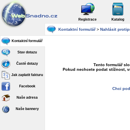
Registrace
Katalog
Kontaktní formulář
>
Nahlásit proti
Kontaktní formulář
Stav dotazu
Časté dotazy
Tento formulář slo
Pokud nechcete podat stížnost, v
Jak zaplatit fakturu
Facebook
Chci pod
Naše adresa
Naše bannery