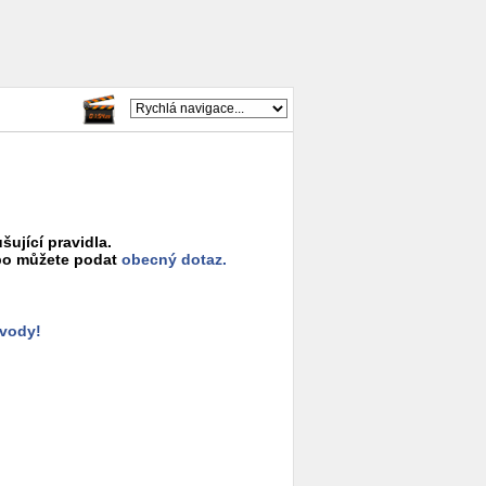
šující pravidla.
o můžete podat
obecný dotaz.
ůvody!