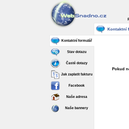
Kontaktní 
Kontaktní formulář
Stav dotazu
Časté dotazy
Pokud ne
Jak zaplatit fakturu
Facebook
Naše adresa
Naše bannery