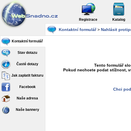
Registrace
Katalog
Kontaktní formulář
>
Nahlásit proti
Kontaktní formulář
Stav dotazu
Časté dotazy
Tento formulář slo
Pokud nechcete podat stížnost, v
Jak zaplatit fakturu
Facebook
Chci pod
Naše adresa
Naše bannery