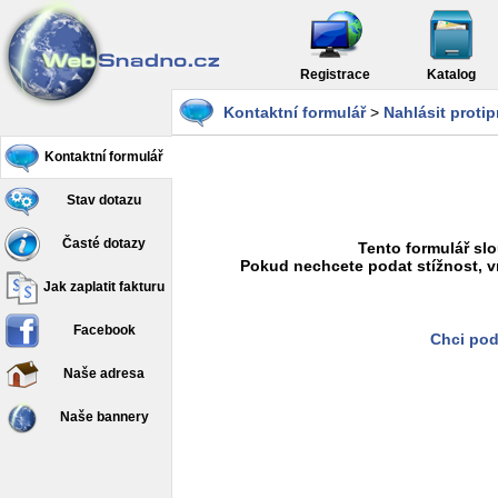
Registrace
Katalog
Kontaktní formulář
>
Nahlásit proti
Kontaktní formulář
Stav dotazu
Časté dotazy
Tento formulář slo
Pokud nechcete podat stížnost, v
Jak zaplatit fakturu
Facebook
Chci pod
Naše adresa
Naše bannery