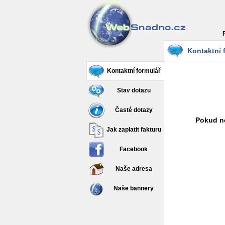
Kontaktní 
Kontaktní formulář
Stav dotazu
Časté dotazy
Pokud ne
Jak zaplatit fakturu
Facebook
Naše adresa
Naše bannery