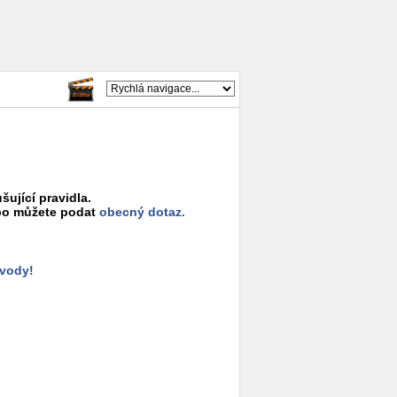
šující pravidla.
o můžete podat
obecný dotaz.
ůvody!