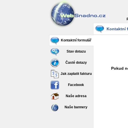
Kontaktní 
Kontaktní formulář
Stav dotazu
Časté dotazy
Pokud ne
Jak zaplatit fakturu
Facebook
Naše adresa
Naše bannery