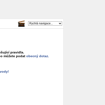
šující pravidla.
o můžete podat
obecný dotaz.
ůvody!