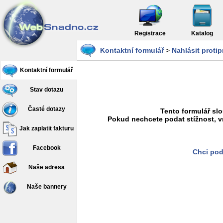
Registrace
Katalog
Kontaktní formulář
>
Nahlásit proti
Kontaktní formulář
Stav dotazu
Časté dotazy
Tento formulář slo
Pokud nechcete podat stížnost, v
Jak zaplatit fakturu
Facebook
Chci pod
Naše adresa
Naše bannery