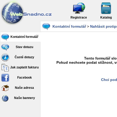
Registrace
Katalog
Kontaktní formulář
>
Nahlásit proti
Kontaktní formulář
Stav dotazu
Časté dotazy
Tento formulář slo
Pokud nechcete podat stížnost, v
Jak zaplatit fakturu
Facebook
Chci pod
Naše adresa
Naše bannery