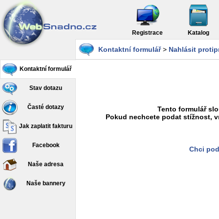
Registrace
Katalog
Kontaktní formulář
>
Nahlásit proti
Kontaktní formulář
Stav dotazu
Časté dotazy
Tento formulář slo
Pokud nechcete podat stížnost, v
Jak zaplatit fakturu
Facebook
Chci pod
Naše adresa
Naše bannery