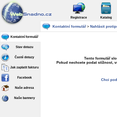
Registrace
Katalog
Kontaktní formulář
>
Nahlásit proti
Kontaktní formulář
Stav dotazu
Časté dotazy
Tento formulář slo
Pokud nechcete podat stížnost, v
Jak zaplatit fakturu
Facebook
Chci pod
Naše adresa
Naše bannery