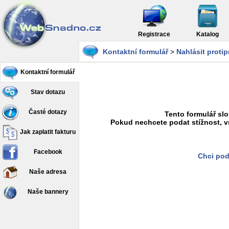
Registrace
Katalog
Kontaktní formulář
>
Nahlásit proti
Kontaktní formulář
Stav dotazu
Časté dotazy
Tento formulář slo
Pokud nechcete podat stížnost, v
Jak zaplatit fakturu
Facebook
Chci pod
Naše adresa
Naše bannery