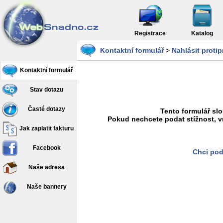
Registrace
Katalog
Kontaktní formulář
>
Nahlásit proti
Kontaktní formulář
Stav dotazu
Časté dotazy
Tento formulář slo
Pokud nechcete podat stížnost, v
Jak zaplatit fakturu
Facebook
Chci pod
Naše adresa
Naše bannery