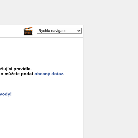
šující pravidla.
o můžete podat
obecný dotaz.
ůvody!