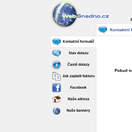
Kontaktní 
Kontaktní formulář
Stav dotazu
Časté dotazy
Pokud ne
Jak zaplatit fakturu
Facebook
Naše adresa
Naše bannery