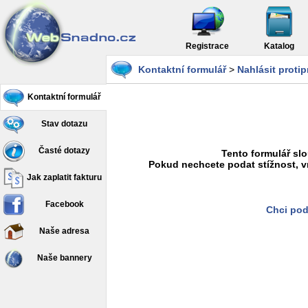
Registrace
Katalog
Kontaktní formulář
>
Nahlásit proti
Kontaktní formulář
Stav dotazu
Časté dotazy
Tento formulář slo
Pokud nechcete podat stížnost, v
Jak zaplatit fakturu
Facebook
Chci pod
Naše adresa
Naše bannery