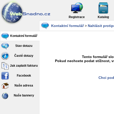
Registrace
Katalog
Kontaktní formulář
>
Nahlásit proti
Kontaktní formulář
Stav dotazu
Časté dotazy
Tento formulář slo
Pokud nechcete podat stížnost, v
Jak zaplatit fakturu
Facebook
Chci pod
Naše adresa
Naše bannery