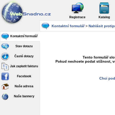
Registrace
Katalog
Kontaktní formulář
>
Nahlásit proti
Kontaktní formulář
Stav dotazu
Časté dotazy
Tento formulář slo
Pokud nechcete podat stížnost, v
Jak zaplatit fakturu
Facebook
Chci pod
Naše adresa
Naše bannery