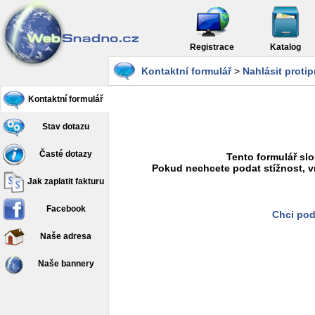
Registrace
Katalog
Kontaktní formulář
>
Nahlásit proti
Kontaktní formulář
Stav dotazu
Časté dotazy
Tento formulář slo
Pokud nechcete podat stížnost, v
Jak zaplatit fakturu
Facebook
Chci pod
Naše adresa
Naše bannery