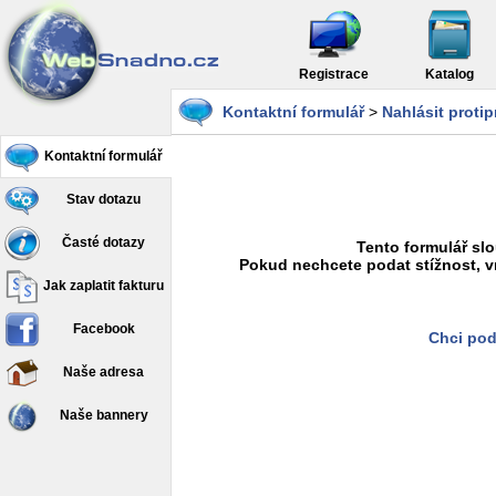
Registrace
Katalog
Kontaktní formulář
>
Nahlásit proti
Kontaktní formulář
Stav dotazu
Časté dotazy
Tento formulář slo
Pokud nechcete podat stížnost, v
Jak zaplatit fakturu
Facebook
Chci pod
Naše adresa
Naše bannery