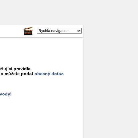
šující pravidla.
o můžete podat
obecný dotaz.
ůvody!