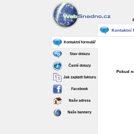
Kontaktní 
Kontaktní formulář
Stav dotazu
Časté dotazy
Pokud ne
Jak zaplatit fakturu
Facebook
Naše adresa
Naše bannery