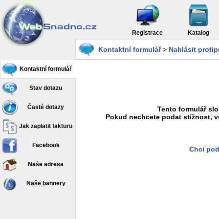
Registrace
Katalog
Kontaktní formulář
>
Nahlásit proti
Kontaktní formulář
Stav dotazu
Časté dotazy
Tento formulář slo
Pokud nechcete podat stížnost, v
Jak zaplatit fakturu
Facebook
Chci pod
Naše adresa
Naše bannery