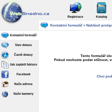
Registrace
Katalog
Kontaktní formulář
>
Nahlásit proti
Kontaktní formulář
Stav dotazu
Časté dotazy
Tento formulář slo
Pokud nechcete podat stížnost, v
Jak zaplatit fakturu
Facebook
Chci pod
Naše adresa
Naše bannery