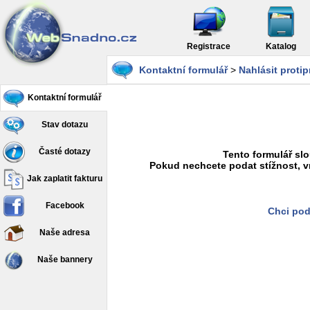
Registrace
Katalog
Kontaktní formulář
>
Nahlásit proti
Kontaktní formulář
Stav dotazu
Časté dotazy
Tento formulář slo
Pokud nechcete podat stížnost, v
Jak zaplatit fakturu
Facebook
Chci pod
Naše adresa
Naše bannery