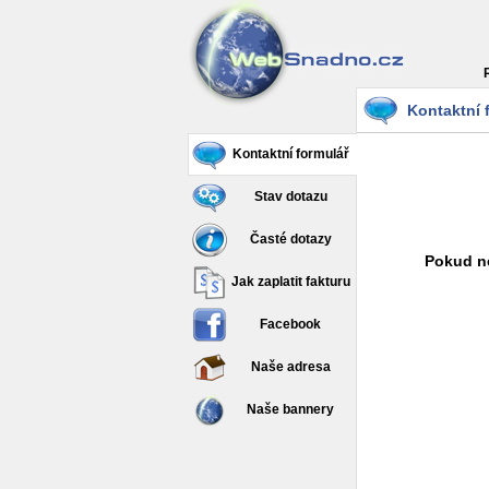
Kontaktní 
Kontaktní formulář
Stav dotazu
Časté dotazy
Pokud ne
Jak zaplatit fakturu
Facebook
Naše adresa
Naše bannery