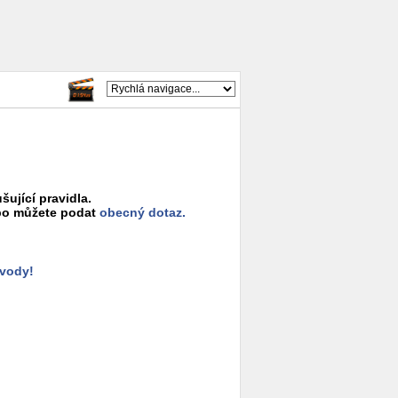
šující pravidla.
o můžete podat
obecný dotaz.
ůvody!