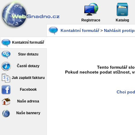
Registrace
Katalog
Kontaktní formulář
>
Nahlásit proti
Kontaktní formulář
Stav dotazu
Časté dotazy
Tento formulář slo
Pokud nechcete podat stížnost, v
Jak zaplatit fakturu
Facebook
Chci pod
Naše adresa
Naše bannery