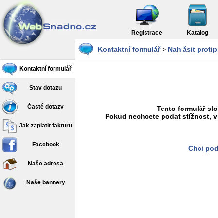
Registrace
Katalog
Kontaktní formulář
>
Nahlásit proti
Kontaktní formulář
Stav dotazu
Časté dotazy
Tento formulář slo
Pokud nechcete podat stížnost, v
Jak zaplatit fakturu
Facebook
Chci pod
Naše adresa
Naše bannery